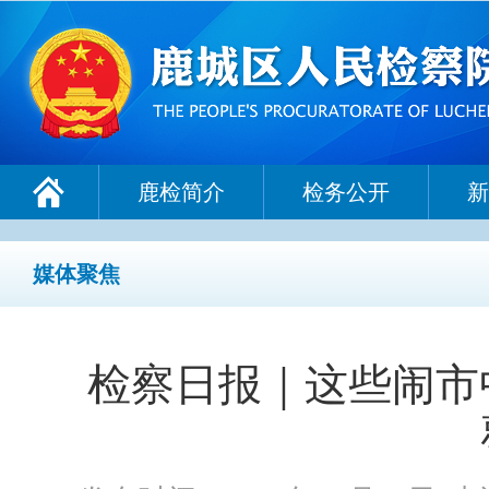
鹿检简介
检务公开
新
媒体聚焦
检察日报｜这些闹市